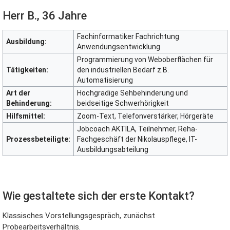
Herr B., 36 Jahre
Datenschutz
Fachinformatiker Fachrichtung
Ausbildung:
Anwendungsentwicklung
Über Wiki Durchblick
Programmierung von Weboberflächen für
Tätigkeiten:
den industriellen Bedarf z.B.
Haftungsausschluss
Automatisierung
Art der
Hochgradige Sehbehinderung und
Behinderung:
beidseitige Schwerhörigkeit
Hilfsmittel:
Zoom-Text, Telefonverstärker, Hörgeräte
Jobcoach AKTILA, Teilnehmer, Reha-
Prozessbeteiligte:
Fachgeschäft der Nikolauspflege, IT-
Ausbildungsabteilung
Wie gestaltete sich der erste Kontakt?
Klassisches Vorstellungsgespräch, zunächst
Probearbeitsverhältnis.