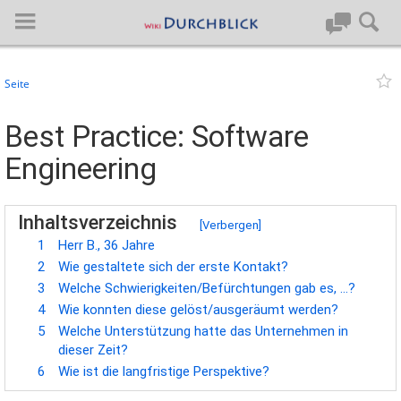
Seite
Anmelden
Best Practice: Software
Engineering
Hauptseite
Artikel von A-Z
Inhaltsverzeichnis
[
Verbergen
]
1
Herr B., 36 Jahre
Letzte Änderungen
2
Wie gestaltete sich der erste Kontakt?
3
Welche Schwierigkeiten/Befürchtungen gab es, …?
Support
4
Wie konnten diese gelöst/ausgeräumt werden?
5
Welche Unterstützung hatte das Unternehmen in
Spezialseiten
dieser Zeit?
6
Wie ist die langfristige Perspektive?
Über BlueSpice