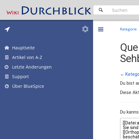
Kategorie
Quel
Hauptseite
Sehb
Artikel von A-Z
Letzte Änderungen
←
Katego
Support
Du bist a
Über BlueSpice
Diese Akt
Du kannst