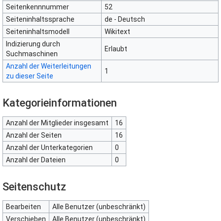
Seitenkennnummer
52
Seiteninhaltssprache
de - Deutsch
Datenschutz
Seiteninhaltsmodell
Wikitext
Indizierung durch
Über Wiki Durchblick
Erlaubt
Suchmaschinen
Anzahl der Weiterleitungen
1
Haftungsausschluss
zu dieser Seite
Kategorieinformationen
Anzahl der Mitglieder insgesamt
16
Anzahl der Seiten
16
Anzahl der Unterkategorien
0
Anzahl der Dateien
0
Seitenschutz
Bearbeiten
Alle Benutzer (unbeschränkt)
Verschieben
Alle Benutzer (unbeschränkt)