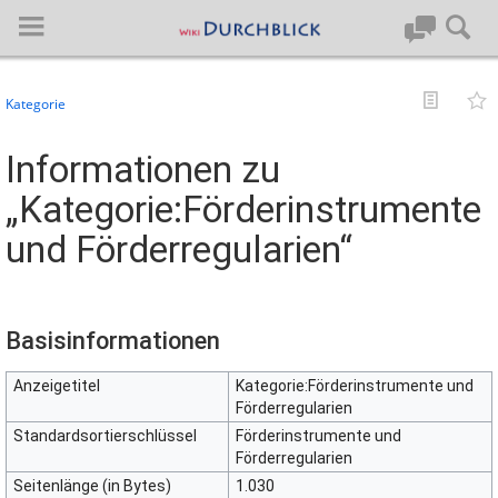
Kategorie
Anmelden
Informationen zu
„Kategorie:Förderinstrumente
Hauptseite
und Förderregularien“
Artikel von A-Z
Letzte Änderungen
Basisinformationen
Support
Anzeigetitel
Kategorie:Förderinstrumente und
Förderregularien
Spezialseiten
Standardsortierschlüssel
Förderinstrumente und
Förderregularien
Über BlueSpice
Seitenlänge (in Bytes)
1.030