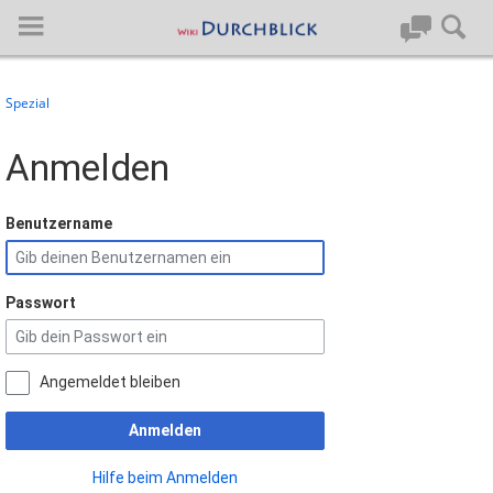
Spezial
Anmelden
Anmelden
Hauptseite
Benutzername
Artikel von A-Z
Passwort
Letzte Änderungen
Support
Angemeldet bleiben
Spezialseiten
Anmelden
Über BlueSpice
Hilfe beim Anmelden