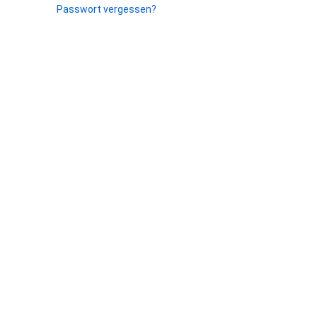
Passwort vergessen?
Datenschutz
Über Wiki Durchblick
Haftungsausschluss