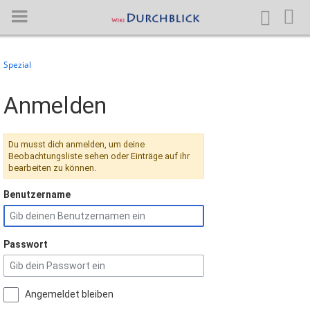
Spezial
Anmelden
Anmelden
Hauptseite
Du musst dich anmelden, um deine
Beobachtungsliste sehen oder Einträge auf ihr
Artikel von A-Z
bearbeiten zu können.
Letzte Änderungen
Benutzername
Support
Passwort
Spezialseiten
Über BlueSpice
Angemeldet bleiben