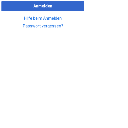
Anmelden
Datenschutz
Hilfe beim Anmelden
Passwort vergessen?
Über Wiki Durchblick
Haftungsausschluss