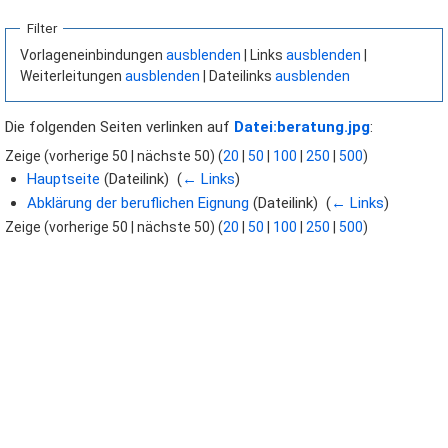
Filter
Datenschutz
Vorlageneinbindungen
ausblenden
| Links
ausblenden
|
Weiterleitungen
ausblenden
| Dateilinks
ausblenden
Über Wiki Durchblick
Die folgenden Seiten verlinken auf
Datei:beratung.jpg
:
Haftungsausschluss
Zeige (vorherige 50 | nächste 50) (
20
|
50
|
100
|
250
|
500
)
Hauptseite
(Dateilink) ‎
(
← Links
)
Abklärung der beruflichen Eignung
(Dateilink) ‎
(
← Links
)
Zeige (vorherige 50 | nächste 50) (
20
|
50
|
100
|
250
|
500
)