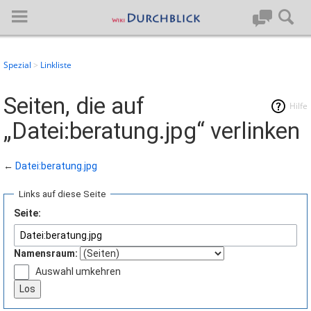
Spezial
Linkliste
Anmelden
Seiten, die auf
Hilfe
„Datei:beratung.jpg“ verlinken
Hauptseite
Artikel von A-Z
←
Datei:beratung.jpg
Letzte Änderungen
Links auf diese Seite
Seite:
Support
Namensraum:
Spezialseiten
Auswahl umkehren
Über BlueSpice