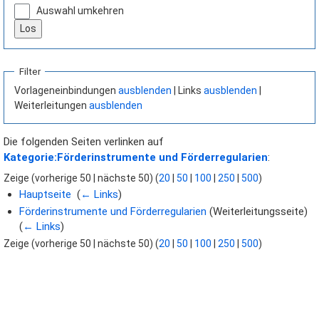
Auswahl umkehren
Datenschutz
Über Wiki Durchblick
Filter
Vorlageneinbindungen
ausblenden
| Links
ausblenden
|
Haftungsausschluss
Weiterleitungen
ausblenden
Die folgenden Seiten verlinken auf
Kategorie:Förderinstrumente und Förderregularien
:
Zeige (vorherige 50 | nächste 50) (
20
|
50
|
100
|
250
|
500
)
Hauptseite
‎
(
← Links
)
Förderinstrumente und Förderregularien
(Weiterleitungsseite) ‎
(
← Links
)
Zeige (vorherige 50 | nächste 50) (
20
|
50
|
100
|
250
|
500
)