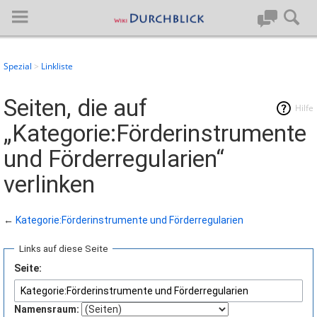
Spezial
Linkliste
Anmelden
Seiten, die auf
Hilfe
„Kategorie:Förderinstrumente
Hauptseite
und Förderregularien“
Artikel von A-Z
verlinken
Letzte Änderungen
←
Kategorie:Förderinstrumente und Förderregularien
Support
Links auf diese Seite
Spezialseiten
Seite:
Über BlueSpice
Namensraum: