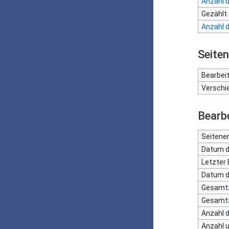
Anzahl d
Gezählt 
Anzahl d
Seite
Bearbei
Verschi
Bearb
Seitener
Datum d
Letzter 
Datum d
Gesamtz
Gesamtz
Anzahl d
Anzahl u