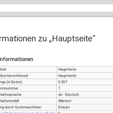
rmationen zu „Hauptseite“
informationen
itel
Hauptseite
dsortierschlüssel
Hauptseite
nge (in Bytes)
5.907
kennnummer
1
nhaltssprache
de - Deutsch
haltsmodell
Wikitext
rung durch Suchmaschinen
Erlaubt