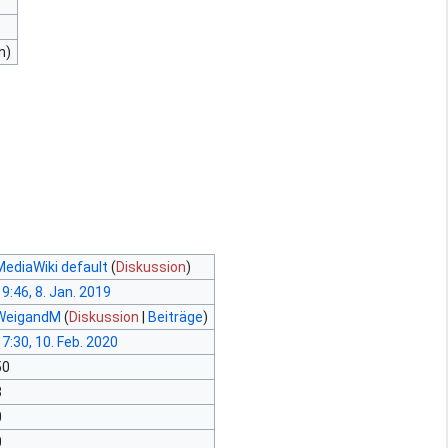
n)
MediaWiki default
(
Diskussion
)
9:46, 8. Jan. 2019
WeigandM
(
Diskussion
|
Beiträge
)
7:30, 10. Feb. 2020
50
3
0
0