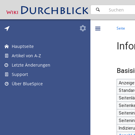
Seite
Info
Hauptseite
Artikel von A-Z
Letzte Änderungen
Basis
Support
Anzeiget
Über BlueSpice
Standar
Seitenlä
Seiten
Seiteni
Seitenin
Indizie