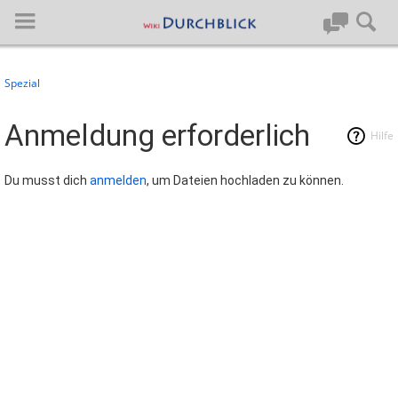
Spezial
Anmelden
Anmeldung erforderlich
Hilfe
Hauptseite
Du musst dich
anmelden
, um Dateien hochladen zu können.
Artikel von A-Z
Letzte Änderungen
Support
Spezialseiten
Über BlueSpice