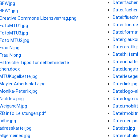
Datei:facher
:BFW.jpg
Datei:fache
:BFW1.jpg
Datei:fluecht
:Creative Commons Lizenzvertrag.png
Datei:foerde
:FotoMTU1.jpg
Datei:forma
:FotoMTU3.jpg
Datei:glauko
:Foto MTU2.jpg
Datei:grafik.
Frau N.jpg
Datei:hilfsmi
:Frau N.png
Datei:inhalte
:Hilfreiche Tipps für sehbehinderte
chen.docx
Datei:langst
:MTUKugelkette.jpg
Datei:lesege
:Mayler Arbeitsplatz.jpg
Datei:link.jpg
:Monika-Peterlik.jpg
Datei:logo-ak
:Nichtso.png
Datei:logo na
:WeigandM.jpg
Datei:mobilit
:ZB info Leistungen.pdf
Datei:mobitr
:adbe.jpg
Datei:neu.pn
adresskartei.jpg
Datei:rp.jpg
:allgemeines.jpg
Datei:schuler