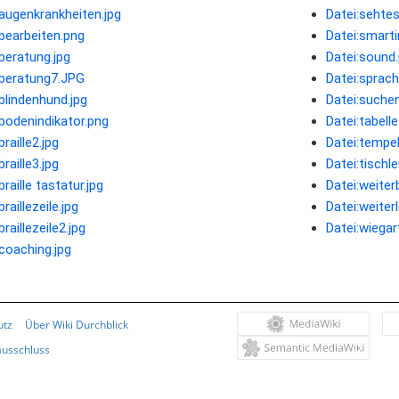
:augenkrankheiten.jpg
Datei:sehtes
:bearbeiten.png
Datei:smarti
:beratung.jpg
Datei:sound
:beratung7.JPG
Datei:sprach
:blindenhund.jpg
Datei:suchen
:bodenindikator.png
Datei:tabell
braille2.jpg
Datei:tempel
braille3.jpg
Datei:tischl
braille tastatur.jpg
Datei:weiter
braillezeile.jpg
Datei:weiter
braillezeile2.jpg
Datei:wiegar
:coaching.jpg
utz
Über Wiki Durchblick
usschluss