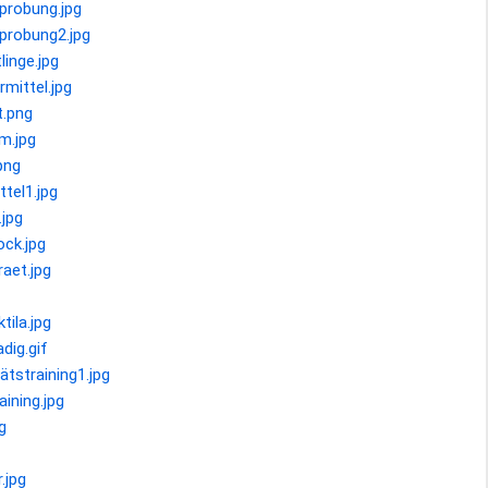
probung.jpg
rprobung2.jpg
linge.jpg
rmittel.jpg
t.png
m.jpg
png
ttel1.jpg
.jpg
ock.jpg
raet.jpg
tila.jpg
dig.gif
ätstraining1.jpg
aining.jpg
g
.jpg