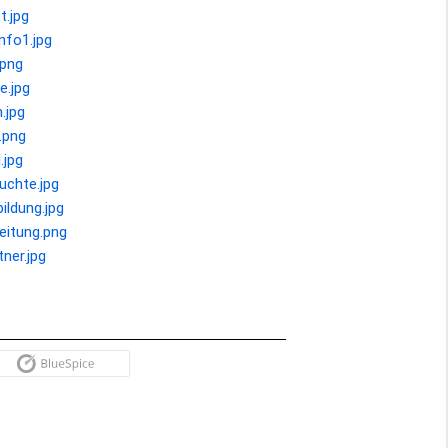
t.jpg
nfo1.jpg
.png
e.jpg
.jpg
e.png
.jpg
euchte.jpg
bildung.jpg
leitung.png
tner.jpg