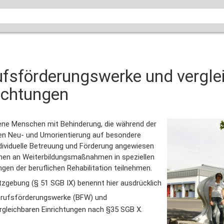
ufsförderungswerke und vergle
ichtungen
ne Menschen mit Behinderung, die während der
hen Neu- und Umorientierung auf besondere
ndividuelle Betreuung und Förderung angewiesen
nnen an Weiterbildungsmaßnahmen in speziellen
ngen der beruflichen Rehabilitation teilnehmen.
tzgebung (§ 51 SGB IX) benennt hier ausdrücklich
erufsförderungswerke (BFW) und
ergleichbaren Einrichtungen nach §35 SGB X.