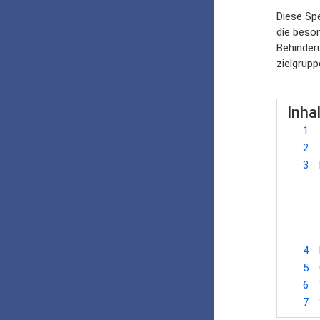
Diese Spe
die beso
Behinderu
zielgrup
Inha
1
2
3
4
5
6
7