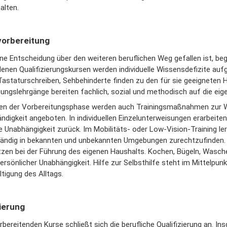
alten.
vorbereitung
ne Entscheidung über den weiteren beruflichen Weg gefallen ist, beg
enen Qualifizierungskursen werden individuelle Wissensdefizite aufgea
astaturschreiben, Sehbehinderte finden zu den für sie geeigneten Hi
ungslehrgänge bereiten fachlich, sozial und methodisch auf die eige
n der Vorbereitungsphase werden auch Trainingsmaßnahmen zur Wi
ndigkeit angeboten. In individuellen Einzelunterweisungen erarbeite
e Unabhängigkeit zurück. Im Mobilitäts- oder Low-Vision-Training le
tändig in bekannten und unbekannten Umgebungen zurechtzufinden. 
tzen bei der Führung des eigenen Haushalts. Kochen, Bügeln, Wasch
rsönlicher Unabhängigkeit. Hilfe zur Selbsthilfe steht im Mittelpun
tigung des Alltags.
zierung
rbereitenden Kurse schließt sich die berufliche Qualifizierung an.