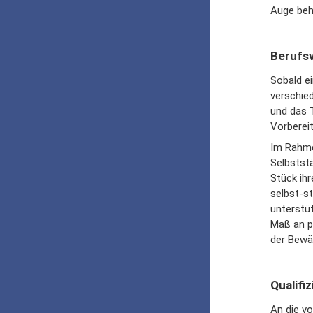
Auge beh
Berufs
Sobald ei
verschied
und das T
Vorbereit
Im Rahme
Selbststä
Stück ihr
selbst-s
unterstü
Maß an pe
der Bewäl
Qualifi
An die vo