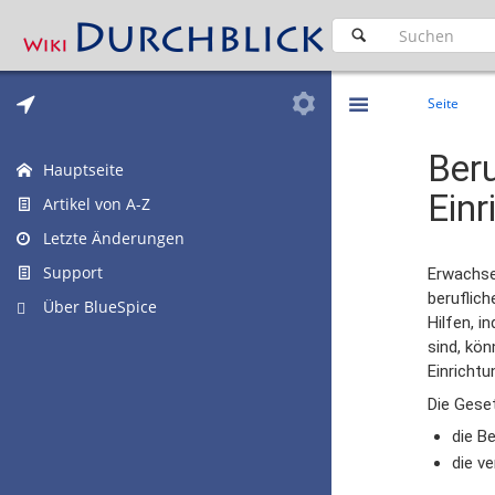
Seite
Ber
Hauptseite
Einr
Artikel von A-Z
Letzte Änderungen
Support
Erwachse
beruflic
Über BlueSpice
Hilfen, i
sind, kö
Einrichtu
Die Gese
die B
die v