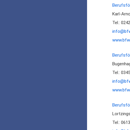
Berufsfö
Karl-Arn
Tel.: 024
info@bfw
www.bfw
Berufsfö
Bugenhag
Tel.: 034
info@bfw
www.bfw-
Berufsfö
Lortzing
Tel.: 061