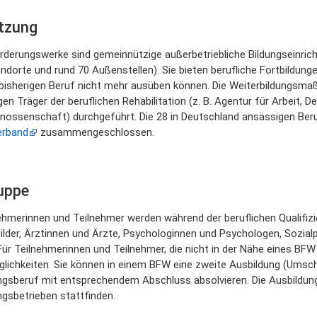
etzung
rderungswerke sind gemeinnützige außerbetriebliche Bildungseinric
ndorte und rund 70 Außenstellen). Sie bieten berufliche Fortbildu
n bisherigen Beruf nicht mehr ausüben können. Die Weiterbildungsm
en Träger der beruflichen Rehabilitation (z. B. Agentur für Arbeit, 
nossenschaft) durchgeführt. Die 28 in Deutschland ansässigen Ber
erband
zusammengeschlossen.
ruppe
ehmerinnen und Teilnehmer werden während der beruflichen Qualifizie
ilder, Ärztinnen und Ärzte, Psychologinnen und Psychologen, Sozial
Für Teilnehmerinnen und Teilnehmer, die nicht in der Nähe eines BFW
ichkeiten. Sie können in einem BFW eine zweite Ausbildung (Umsch
ngsberuf mit entsprechendem Abschluss absolvieren. Die Ausbildung
ngsbetrieben stattfinden.