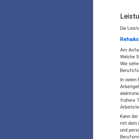
Leist
Die Leis
RehaAs
Am Anfang
Welche Se
Wie sehe
Berufsfö
In vielen
Arbeitge
elektroni
frühere 
Arbeitste
Kann der
mit dem B
und persö
Berufsmö