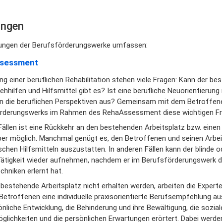
ungen
tungen der Berufsförderungswerke umfassen:
sessment
 einer beruflichen Rehabilitation stehen viele Fragen: Kann der be
hhilfen und Hilfsmittel gibt es? Ist eine berufliche Neuorientierun
n die beruflichen Perspektiven aus? Gemeinsam mit dem Betroffene
rderungswerks im Rahmen des RehaAssessment diese wichtigen Fr
 Fällen ist eine Rückkehr an den bestehenden Arbeitsplatz bzw. eine
ber möglich. Manchmal genügt es, den Betroffenen und seinen Arbe
schen Hilfsmitteln auszustatten. In anderen Fällen kann der blinde
Tätigkeit wieder aufnehmen, nachdem er im Berufsförderungswerk d
chniken erlernt hat.
 bestehende Arbeitsplatz nicht erhalten werden, arbeiten die Exp
etroffenen eine individuelle praxisorientierte Berufsempfehlung au
nliche Entwicklung, die Behinderung und ihre Bewältigung, die soziale
glichkeiten und die persönlichen Erwartungen erörtert. Dabei werde