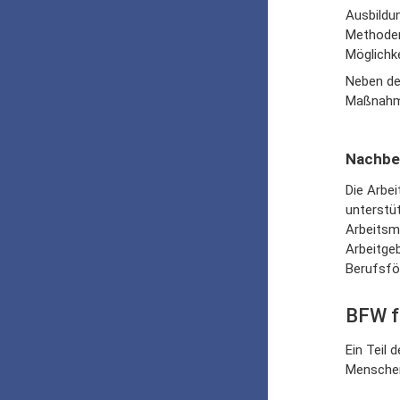
Ausbildu
Methoden
Möglichke
Neben de
Maßnahme
Nachbe
Die Arbe
unterstü
Arbeitsm
Arbeitge
Berufsfö
BFW f
Ein Teil 
Menschen