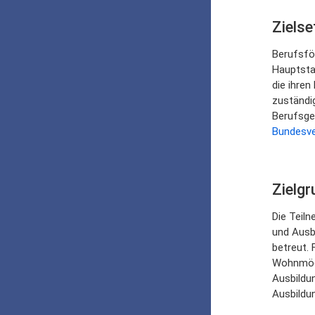
Ziels
Berufsfö
Hauptsta
die ihre
zuständig
Berufsge
Bundesv
Zielg
Die Teiln
und Ausb
betreut. 
Wohnmögl
Ausbildu
Ausbildu