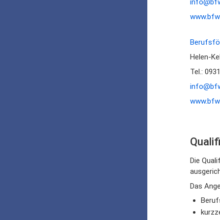
info@bf
www.bfw
Berufsfö
Helen-Ke
Tel.: 093
info@bf
www.bfw
Quali
Die Quali
ausgerich
Das Ange
Beruf
kurzze