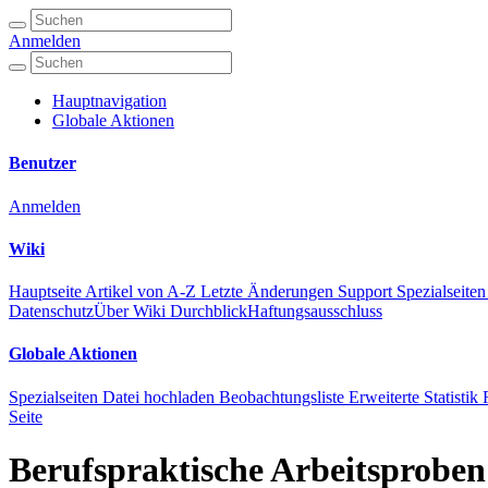
Anmelden
Hauptnavigation
Globale Aktionen
Benutzer
Anmelden
Wiki
Hauptseite
Artikel von A-Z
Letzte Änderungen
Support
Spezialseiten
Datenschutz
Über Wiki Durchblick
Haftungsausschluss
Globale Aktionen
Spezialseiten
Datei hochladen
Beobachtungsliste
Erweiterte Statistik
Seite
Berufspraktische Arbeitsproben