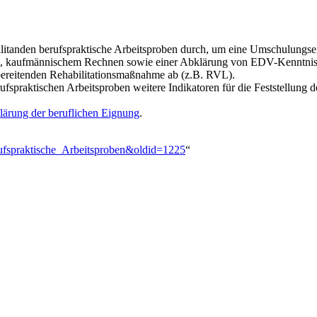
itanden berufspraktische Arbeitsproben durch, um eine Umschulungsei
e, kaufmännischem Rechnen sowie einer Abklärung von EDV-Kenntnissen
bereitenden Rehabilitationsmaßnahme ab (z.B. RVL).
praktischen Arbeitsproben weitere Indikatoren für die Feststellung de
ärung der beruflichen Eignung
.
rufspraktische_Arbeitsproben&oldid=1225
“