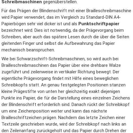
Schreibmaschinen
gegenüberstellen.
Für das Prägen der Blindenschrift mit einer Brailleschreibmaschine
Datenschutz
wird Papier verwendet, das im Vergleich zu Standard-DIN A4-
Papierbögen sehr viel dicker ist und als
Punktschriftpapier
Über Wiki Durchblick
bezeichnet wird. Dies ist notwendig, da der Prägevorgang beim
Schreiben, aber auch das spätere Lesen durch die über die Seiten
Haftungsausschluss
gleitenden Finger und selbst die Aufbewahrung das Papier
mechanisch beanspruchen.
Wie bei Schwarzschrift-Schreibmaschinen, so wird auch bei
Brailleschreibmaschinen das Papier über eine drehbare Walze
zugeführt und zeilenweise in vertikaler Richtung bewegt. Der
eigentliche Prägevorgang findet mit Hilfe eines beweglichen
Schreibkopfs statt. An genau festgelegten Positionen stanzen
kleine Prägestifte von unten her gleichzeitig exakt diejenigen
Punkte ins Papier, die für die Darstellung eines einzelnen Zeichens
der Blindenschrift erforderlich sind. Danach rückt der Schreibkopf
um eine Zeichenposition weiter und kann das nächste
Brailleschriftzeichen prägen. Nachdem das letzte Zeichen einer
Textzeile geschrieben wurde, wird der Schreibkopf nach links an
den Zeilenanfang zurückgeholt und das Papier durch Drehen der