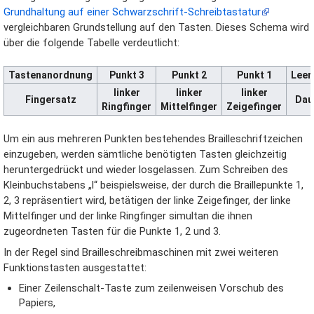
Grundhaltung auf einer Schwarzschrift-Schreibtastatur
vergleichbaren Grundstellung auf den Tasten. Dieses Schema wird
über die folgende Tabelle verdeutlicht:
Tastenanordnung
Punkt 3
Punkt 2
Punkt 1
Leer
linker
linker
linker
Fingersatz
Dau
Ringfinger
Mittelfinger
Zeigefinger
Um ein aus mehreren Punkten bestehendes Brailleschriftzeichen
einzugeben, werden sämtliche benötigten Tasten gleichzeitig
heruntergedrückt und wieder losgelassen. Zum Schreiben des
Kleinbuchstabens „l“ beispielsweise, der durch die Braillepunkte 1,
2, 3 repräsentiert wird, betätigen der linke Zeigefinger, der linke
Mittelfinger und der linke Ringfinger simultan die ihnen
zugeordneten Tasten für die Punkte 1, 2 und 3.
In der Regel sind Brailleschreibmaschinen mit zwei weiteren
Funktionstasten ausgestattet:
Einer Zeilenschalt-Taste zum zeilenweisen Vorschub des
Papiers,