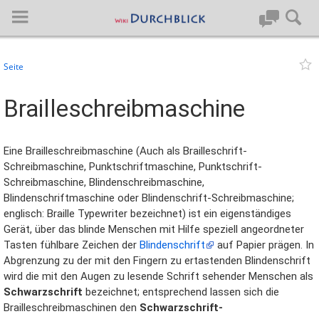
Seite
Anmelden
Brailleschreibmaschine
Hauptseite
Eine Brailleschreibmaschine (Auch als Brailleschrift-
Artikel von A-Z
Schreibmaschine, Punktschriftmaschine, Punktschrift-
Schreibmaschine, Blindenschreibmaschine,
Blindenschriftmaschine oder Blindenschrift-Schreibmaschine;
Letzte Änderungen
englisch: Braille Typewriter bezeichnet) ist ein eigenständiges
Gerät, über das blinde Menschen mit Hilfe speziell angeordneter
Support
Tasten fühlbare Zeichen der
Blindenschrift
auf Papier prägen. In
Abgrenzung zu der mit den Fingern zu ertastenden Blindenschrift
Spezialseiten
wird die mit den Augen zu lesende Schrift sehender Menschen als
Schwarzschrift
bezeichnet; entsprechend lassen sich die
Über BlueSpice
Brailleschreibmaschinen den
Schwarzschrift-