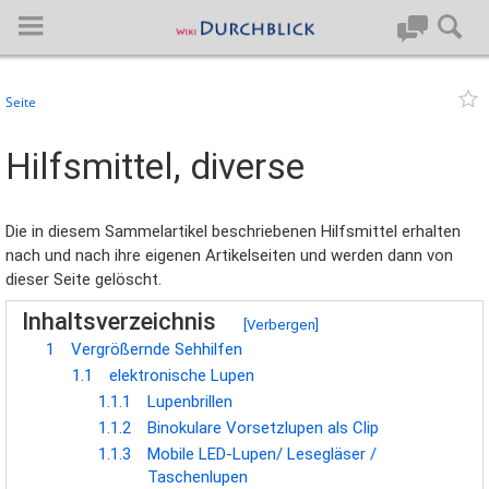
Seite
Anmelden
Hilfsmittel, diverse
Hauptseite
Die in diesem Sammelartikel beschriebenen Hilfsmittel erhalten
Artikel von A-Z
nach und nach ihre eigenen Artikelseiten und werden dann von
dieser Seite gelöscht.
Letzte Änderungen
Inhaltsverzeichnis
[
Verbergen
]
1
Vergrößernde Sehhilfen
Support
1.1
elektronische Lupen
1.1.1
Lupenbrillen
Spezialseiten
1.1.2
Binokulare Vorsetzlupen als Clip
1.1.3
Mobile LED-Lupen/ Lesegläser /
Über BlueSpice
Taschenlupen