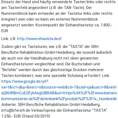
Einsatz der Hand sind häufig verwendete Tasten links oder rechts
am Tastenfeld angeordnet (z.B. die TAB-Taste). Der
Nummernblock kann entweder an der Tastatur links oder rechts
integriert sein oder es kann ein externer Nummernblock
eingesetzt werden. Kostenpunkt der Einhandtastatur ca. 1.800,-
EUR
Link: z.B.
http://www.rehavista.de
Zudem gibt es Tastaturen, wie z.B. die "TASTA" der SRH
Berufliche Rehabilitation GmbH Heidelberg, die sowohl äußerlich
als auch von der Handhabung nicht mit oben genannten
Einhandtastaturen vergleichbar sind. Die Buchstaben und
"Befehle" werden durch das gleichzeitige Drücken mehrerer
Tasten kombiniert, was eine spezielle Schulung erfordert. Link:
https://www.google.de/url?
sa=t&rct=j&q=&esrc=s&source=web&cd=1&cad=rja&uact=8&ved
qQKHRBmCuEQFjAAegQIBRAB&url=https%3A%2F%2Fwww.barrieref
kommunizieren.de%2Fdatenbank%2Fprodukt%2F%3Ftx_txonline
Anbieter: SRH Berufliche Rehabilitation GmbH Heidelberg,
info@bfw.srh.de Verkaufspreis der Einhandtastatur "TASTA":
1.250,- EUR (Stand 05/2019)