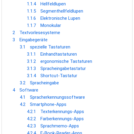
1.1.4
Hellfeldlupen
1.1.5
Segmenthellfeldlupen
Datenschutz
1.1.6
Elektronische Lupen
1.1.7
Monokular
Über Wiki Durchblick
2
Textvorlesesysteme
3
Eingabegeräte
Haftungsausschluss
3.1
spezielle Tastaturen
3.1.1
Einhandtastaturen
3.1.2
ergonomische Tastaturen
3.1.3
Spracheingabetastatur
3.1.4
Shortcut-Tastatur
3.2
Spracheingabe
4
Software
4.1
Spracherkennungssoftware
4.2
Smartphone-Apps
4.2.1
Texterkennungs-Apps
4.2.2
Farberkennungs-Apps
4.2.3
Sprachmemo-Apps
4.2.4
E-Book-Reader-Apps