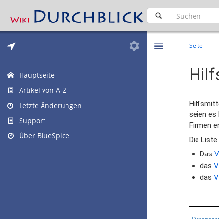
Seite
Hilf
Hauptseite
Artikel von A-Z
Hilfsmitt
Letzte Änderungen
seien es 
Support
Firmen en
Über BlueSpice
Die Liste
Das
V
das
V
das
V
Datensch